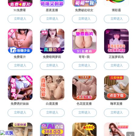
实验教学
栏目总浏览量：
次
> 实验教学
> 仪器设备
《生物化学》
> 规章制度
> 中心概况
> 实验室
上一篇：《生
下一篇：《病
> 资料下载
Copyright © 20
地址：浙江省嘉兴市广穹路899号 邮编:314001 