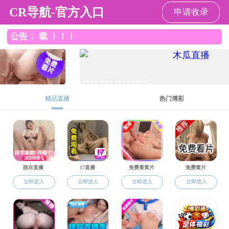
暗网禁区
暗网禁区
暗网禁区总览
师资队伍
党建工作
教学
暗网禁区
>